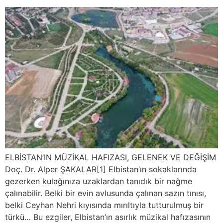
ELBİSTAN’IN MÜZİKAL HAFIZASI, GELENEK VE DEĞİŞİM
Doç. Dr. Alper ŞAKALAR[1] Elbistan’ın sokaklarında
gezerken kulağınıza uzaklardan tanıdık bir nağme
çalınabilir. Belki bir evin avlusunda çalınan sazın tınısı,
belki Ceyhan Nehri kıyısında mırıltıyla tutturulmuş bir
türkü… Bu ezgiler, Elbistan’ın asırlık müzikal hafızasının