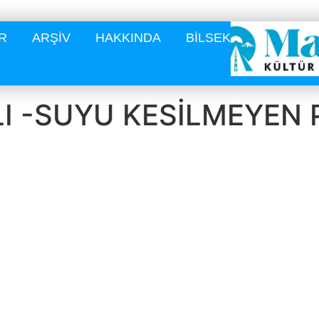
R
ARŞİV
HAKKINDA
BİLSEK
I -SUYU KESİLMEYEN 