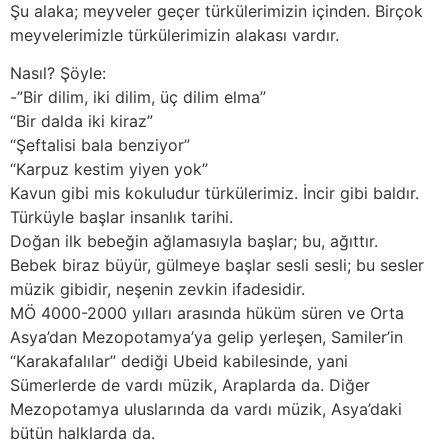
Şu alaka; meyveler geçer türkülerimizin içinden. Birçok
meyvelerimizle türkülerimizin alakası vardır.
Nasıl? Şöyle:
-”Bir dilim, iki dilim, üç dilim elma”
“Bir dalda iki kiraz”
“Şeftalisi bala benziyor”
“Karpuz kestim yiyen yok”
Kavun gibi mis kokuludur türkülerimiz. İncir gibi baldır.
Türküyle başlar insanlık tarihi.
Doğan ilk bebeğin ağlamasıyla başlar; bu, ağıttır.
Bebek biraz büyür, gülmeye başlar sesli sesli; bu sesler
müzik gibidir, neşenin zevkin ifadesidir.
MÖ 4000-2000 yılları arasında hüküm süren ve Orta
Asya’dan Mezopotamya’ya gelip yerleşen, Samiler’in
“Karakafalılar” dediği Ubeid kabilesinde, yani
Sümerlerde de vardı müzik, Araplarda da. Diğer
Mezopotamya uluslarında da vardı müzik, Asya’daki
bütün halklarda da.