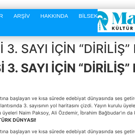
R
ARŞİV
HAKKINDA
BİLSEK
3. SAYI İÇİN “DİRİLİŞ”
3. SAYI İÇİN “DİRİLİŞ”
tına başlayan ve kısa sürede edebiyat dünyasında ses geti
lantısında 3. sayısının yol haritasını çizdi. Yayın kurulu üye
lu üyeleri Naim Paksoy, Ali Özdemir, İbrahim Bağbudar’ın da k
F TÜRK DÜNYASI!
tına başlayan ve kısa sürede edebiyat dünyasında ses geti