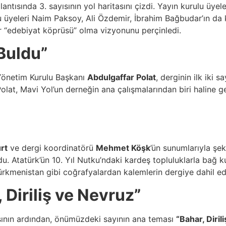
lantısında 3. sayısının yol haritasını çizdi. Yayın kurulu üye
u üyeleri Naim Paksoy, Ali Özdemir, İbrahim Bağbudar’ın da ka
r “edebiyat köprüsü” olma vizyonunu perçinledi.
Buldu”
Yönetim Kurulu Başkanı
Abdulgaffar Polat
, derginin ilk iki s
 Polat, Mavi Yol’un derneğin ana çalışmalarından biri haline
urt
ve dergi koordinatörü
Mehmet Köşk
’ün sunumlarıyla şek
u. Atatürk’ün 10. Yıl Nutku’ndaki kardeş topluluklarla bağ k
rkmenistan gibi coğrafyalardan kalemlerin dergiye dahil edil
 Diriliş ve Nevruz”
asının ardından, önümüzdeki sayının ana teması
“Bahar, Diril