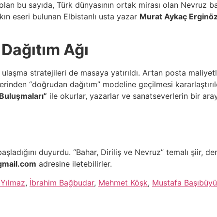
k olan bu sayıda, Türk dünyasının ortak mirası olan Nevruz 
kın eseri bulunan Elbistanlı usta yazar
Murat Aykaç Erginö
 Dağıtım Ağı
 ulaşma stratejileri de masaya yatırıldı. Artan posta maliyet
zerinden “doğrudan dağıtım” modeline geçilmesi kararlaştırıl
 Buluşmaları”
ile okurlar, yazarlar ve sanatseverlerin bir ar
 başladığını duyurdu. “Bahar, Diriliş ve Nevruz” temalı şiir,
gmail.com
adresine iletebilirler.
 Yılmaz
,
İbrahim Bağbudar
,
Mehmet Köşk
,
Mustafa Başıbüy