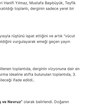
leri Hanifi Yılmaz, Mustafa Başıbüyük, Teyfik
tıldığı toplantı, derginin sadece yerel bir
ayısıyla rüştünü ispat ettiğini ve artık “vücut
 geldiğini vurgulayarak emeği geçen yayın
illenen toplantıda, derginin vizyonuna dair en
urma idealine atıfta bulunulan toplantıda, 3.
eceği ifade edildi..
iş ve Nevruz”
olarak belirlendi. Doğanın