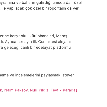
bayramına ve baharın getirdiği umuda dair özel
z
ile yapılacak çok özel bir röportajın da yer
lerine karşı; okul kütüphaneleri, Maraş
dı. Ayrıca her ayın ilk Cumartesi akşamı
aya geleceği canlı bir edebiyat platformu
 deneme ve incelemelerini paylaşmak isteyen
ük
,
Naim Paksoy
,
Nuri Yıldız
,
Teyfik Karadaş