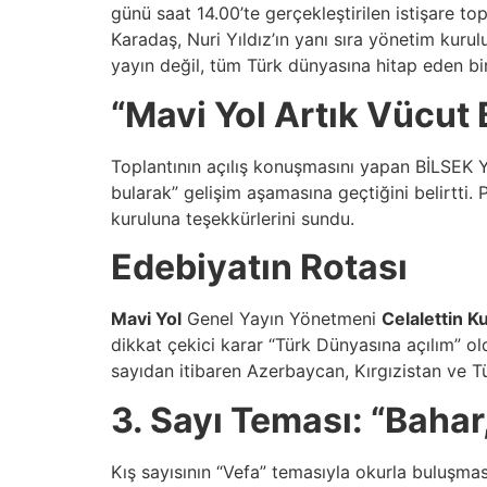
günü saat 14.00’te gerçekleştirilen istişare top
Karadaş, Nuri Yıldız’ın yanı sıra yönetim kurul
yayın değil, tüm Türk dünyasına hitap eden bi
“Mavi Yol Artık Vücut 
Toplantının açılış konuşmasını yapan BİLSEK 
bularak” gelişim aşamasına geçtiğini belirtti.
kuruluna teşekkürlerini sundu.
Edebiyatın Rotası
Mavi Yol
Genel Yayın Yönetmeni
Celalettin K
dikkat çekici karar “Türk Dünyasına açılım” old
sayıdan itibaren Azerbaycan, Kırgızistan ve Tü
3. Sayı Teması: “Bahar,
Kış sayısının “Vefa” temasıyla okurla buluşm