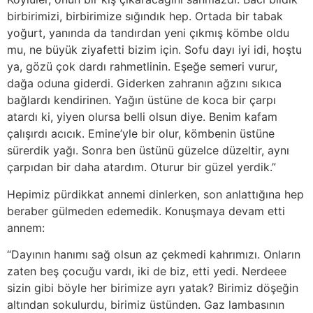
birbirimizi, birbirimize sığındık hep. Ortada bir tabak
yoğurt, yanında da tandırdan yeni çıkmış kömbe oldu
mu, ne büyük ziyafetti bizim için. Sofu dayı iyi idi, hoştu
ya, gözü çok dardı rahmetlinin. Eşeğe semeri vurur,
dağa oduna giderdi. Giderken zahranın ağzını sıkıca
bağlardı kendirinen. Yağın üstüne de koca bir çarpı
atardı ki, yiyen olursa belli olsun diye. Benim kafam
çalışırdı acıcık. Emine’yle bir olur, kömbenin üstüne
sürerdik yağı. Sonra ben üstünü güzelce düzeltir, aynı
çarpıdan bir daha atardım. Oturur bir güzel yerdik.”
Hepimiz pürdikkat annemi dinlerken, son anlattığına hep
beraber gülmeden edemedik. Konuşmaya devam etti
annem:
“Dayının hanımı sağ olsun az çekmedi kahrımızı. Onların
zaten beş çocuğu vardı, iki de biz, etti yedi. Nerdeee
sizin gibi böyle her birimize ayrı yatak? Birimiz döşeğin
altından sokulurdu, birimiz üstünden. Gaz lambasının