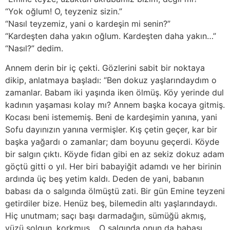
“Yok oğlum! O, teyzeniz sizin.”
“Nasıl teyzemiz, yani o kardeşin mi senin?”
“Kardeşten daha yakın oğlum. Kardeşten daha yakın…”
“Nasıl?” dedim.
Annem derin bir iç çekti. Gözlerini sabit bir noktaya
dikip, anlatmaya başladı: “Ben dokuz yaşlarındaydım o
zamanlar. Babam iki yaşında iken ölmüş. Köy yerinde dul
kadının yaşaması kolay mı? Annem başka kocaya gitmiş.
Kocası beni istememiş. Beni de kardeşimin yanına, yani
Sofu dayınızın yanına vermişler. Kış çetin geçer, kar bir
başka yağardı o zamanlar; dam boyunu geçerdi. Köyde
bir salgın çıktı. Köyde fidan gibi en az sekiz dokuz adam
göçtü gitti o yıl. Her biri babayiğit adamdı ve her birinin
ardında üç beş yetim kaldı. Deden de yani, babanın
babası da o salgında ölmüştü zati. Bir gün Emine teyzeni
getirdiler bize. Henüz beş, bilemedin altı yaşlarındaydı.
Hiç unutmam; saçı başı darmadağın, sümüğü akmış,
yüzü solgun, korkmuş… O salgında onun da babası