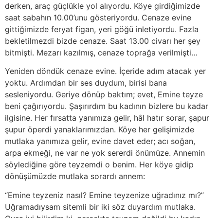
derken, araç güçlükle yol alıyordu. Köye girdiğimizde
saat sabahın 10.00’unu gösteriyordu. Cenaze evine
gittiğimizde feryat figan, yeri göğü inletiyordu. Fazla
bekletilmezdi bizde cenaze. Saat 13.00 civarı her şey
bitmişti. Mezarı kazılmış, cenaze toprağa verilmişti…
Yeniden döndük cenaze evine. İçeride adım atacak yer
yoktu. Ardımdan bir ses duydum, birisi bana
sesleniyordu. Geriye dönüp baktım; evet, Emine teyze
beni çağırıyordu. Şaşırırdım bu kadının bizlere bu kadar
ilgisine. Her fırsatta yanımıza gelir, hâl hatır sorar, şapur
şupur öperdi yanaklarımızdan. Köye her gelişimizde
mutlaka yanımıza gelir, evine davet eder; acı soğan,
arpa ekmeği, ne var ne yok sererdi önümüze. Annemin
söylediğine göre teyzemdi o benim. Her köye gidip
dönüşümüzde mutlaka sorardı annem:
“Emine teyzeniz nasıl? Emine teyzenize uğradınız mı?”
Uğramadıysam sitemli bir iki söz duyardım mutlaka.