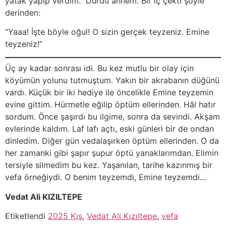
yatak yapıp verdim.” Durdu annem. Bir iç çekti şöyle
derinden:
“Yaaa! İşte böyle oğul! O sizin gerçek teyzeniz. Emine
teyzeniz!”
Üç ay kadar sonrası idi. Bu kez mutlu bir olay için
köyümün yolunu tutmuştum. Yakın bir akrabanın düğünü
vardı. Küçük bir iki hediye ile öncelikle Emine teyzemin
evine gittim. Hürmetle eğilip öptüm ellerinden. Hâl hatır
sordum. Önce şaşırdı bu ilgime, sonra da sevindi. Akşam
evlerinde kaldım. Laf lafı açtı, eski günleri bir de ondan
dinledim. Diğer gün vedalaşırken öptüm ellerinden. O da
her zamanki gibi şapır şupur öptü yanaklarımdan. Elimin
tersiyle silmedim bu kez. Yaşanılan, tarihe kazınmış bir
vefa örneğiydi. O benim teyzemdi, Emine teyzemdi…
Vedat Ali KIZILTEPE
Etiketlendi
2025 Kış
,
Vedat Ali Kızıltepe
,
vefa