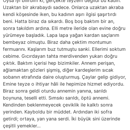
Oysa iyi bilirdim ki, gerçekte teyzem değildi bu kadın.
Uzaktan bir akrabaydı sadece. Onlarca uzaktan akraba
kendi köşesinde iken, bu kadının aşırı ilgisi şaşırtırdı
beni. Hatta biraz da sıkardı. Boş boş baktım bir an,
sonra takıldım ardına. Elli metre ileride olan evine doğru
yürümeye başladık. Lapa lapa yağan kardan saçlarım
bembeyaz olmuştu. Biraz daha çektim montumun
fermuarını. Kaşlarım buz tutmuştu sanki. Ellerimi soktum
cebime. Gıcırdayan tahta merdivenden yukarı doğru
çıktık. Baktım içerisi hep bizimkiler. Annem perişan,
ağlamaktan gözleri şişmiş, diğer kardeşlerim sıcak
sobanın etrafında daire oluşturmuş. Çaylar gelip gidiyor,
Emine teyze o ihtiyar hâli ile hepimize hizmet ediyordu.
Biraz sonra geldi oturdu annemin yanına, sarıldı
boynuna, teselli etti. Sımsıkı sarıldı, öptü annemi.
Kendinden beklenmeyecek çeviklik ile kalktı sonra
yerinden. Kayboldu bir müddet. Ardından iki sofra
getirdi; ortaya, yan yana serdi. İki büyük sini üzerinde
çeşitli yemekler…