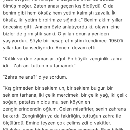
ölmüş meğer. Zaten anası geçen kış öldüydü. O da
benim gibi hem öksüz hem yetim kalmıştı zavallı. İki
öksüz, iki yetim birbirimize sığındık.” Benim aklım yıllar
öncesine gitti. Annem öyle anlatıyordu ki, olayın içine
bizler de girmiştik sanki. O yılları onunla yeniden
yaşıyorduk. Şöyle bir hesap etmiştim kendimce. 1950’li
yıllardan bahsediyordu. Annem devam etti:
“Kıtlık vardı o zamanlar oğul. En büyük zenginlik zahra
idi… Zahranı tuttun mu tamamdı.”
“Zahra ne ana?” diye sordum.
“Kış girmeden bir seklem un, bir seklem bulgur, bir
seklem tarhana, iki çelik mercimek, bir çelik yağ, iki çelik
soğan, patatesin oldu mu, sen köyün en
zenginlerindendin oğlum. Gelen misafirler, senin zahrana
bakardı. Zenginliğin ya da fakirliğin, tuttuğun zahra ile
ölçülürdü. Emine teyzen çok çelimsizdi o vakitler.
Köylüler, onun bir kış çıkaracağını sanmazdı. Bacı bildik