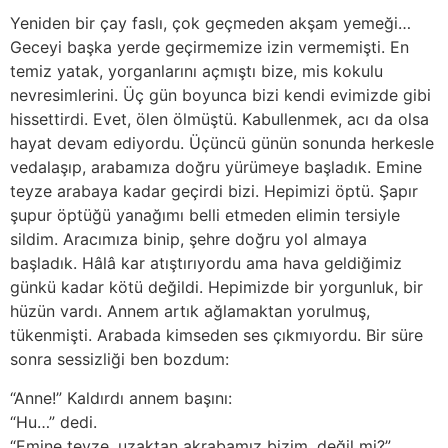
Yeniden bir çay faslı, çok geçmeden akşam yemeği…
Geceyi başka yerde geçirmemize izin vermemişti. En
temiz yatak, yorganlarını açmıştı bize, mis kokulu
nevresimlerini. Üç gün boyunca bizi kendi evimizde gibi
hissettirdi. Evet, ölen ölmüştü. Kabullenmek, acı da olsa
hayat devam ediyordu. Üçüncü günün sonunda herkesle
vedalaşıp, arabamıza doğru yürümeye başladık. Emine
teyze arabaya kadar geçirdi bizi. Hepimizi öptü. Şapır
şupur öptüğü yanağımı belli etmeden elimin tersiyle
sildim. Aracımıza binip, şehre doğru yol almaya
başladık. Hâlâ kar atıştırıyordu ama hava geldiğimiz
günkü kadar kötü değildi. Hepimizde bir yorgunluk, bir
hüzün vardı. Annem artık ağlamaktan yorulmuş,
tükenmişti. Arabada kimseden ses çıkmıyordu. Bir süre
sonra sessizliği ben bozdum:
“Anne!” Kaldırdı annem başını:
“Hu…” dedi.
“Emine teyze, uzaktan akrabamız bizim, değil mi?”