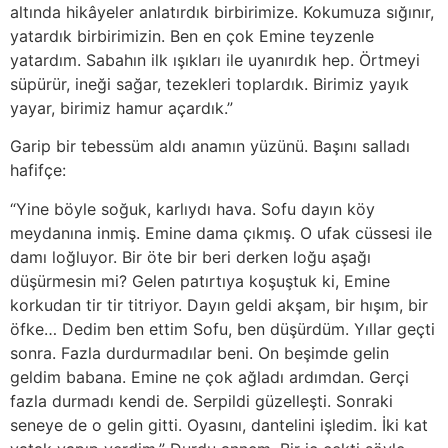
altında hikâyeler anlatırdık birbirimize. Kokumuza sığınır,
yatardık birbirimizin. Ben en çok Emine teyzenle
yatardım. Sabahın ilk ışıkları ile uyanırdık hep. Örtmeyi
süpürür, ineği sağar, tezekleri toplardık. Birimiz yayık
yayar, birimiz hamur açardık.”
Garip bir tebessüm aldı anamın yüzünü. Başını salladı
hafifçe:
“Yine böyle soğuk, karlıydı hava. Sofu dayın köy
meydanına inmiş. Emine dama çıkmış. O ufak cüssesi ile
damı loğluyor. Bir öte bir beri derken loğu aşağı
düşürmesin mi? Gelen patırtıya koşuştuk ki, Emine
korkudan tir tir titriyor. Dayın geldi akşam, bir hışım, bir
öfke… Dedim ben ettim Sofu, ben düşürdüm. Yıllar geçti
sonra. Fazla durdurmadılar beni. On beşimde gelin
geldim babana. Emine ne çok ağladı ardımdan. Gerçi
fazla durmadı kendi de. Serpildi güzelleşti. Sonraki
seneye de o gelin gitti. Oyasını, dantelini işledim. İki kat