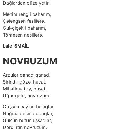
Dağlardan düzə yetir.
Mənim rəngli baharım,
Çələngsən fəsillərə.
Gül-çiçəkli baharım,
Töhfəsən nəsillərə.
Lale İSMAİL
NOVRUZUM
Arzular qanad-qanad,
Şirindir gözəl həyat.
Millətimə toy, büsat,
Uğur gətir, novruzum.
Coşsun çaylar, bulaqlar,
Nəğmə desin dodaqlar,
Gülsün bütün uşsaqlar,
Dərdi itir, novruzum.