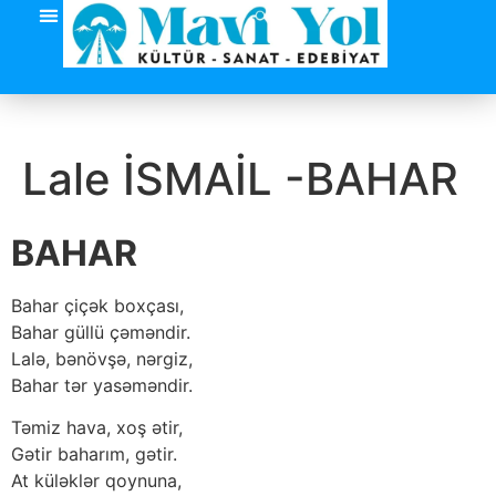
Lale İSMAİL -BAHAR
BAHAR
Bahar çiçək boxçası,
Bahar güllü çəməndir.
Lalə, bənövşə, nərgiz,
Bahar tər yasəməndir.
Təmiz hava, xoş ətir,
Gətir baharım, gətir.
At küləklər qoynuna,