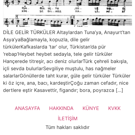
DİLE GELİR TÜRKÜLER Altaylardan Tuna’ya, Anayurt’tan
Asya’yaBağlamayla, kopuzla, dile gelir
türkülerKafkaslarda ‘tar’ olur, Türkistan’da pür
‘rebap’Heybet heybet sedayla, tele gelir türküler
Hançerede titreşir, acı deniz olurlarTürk çehreli bakışla,
içli sevda bulurlarSevgiliye muştulu, has nağmeler
salarlarGönüllerde taht kurar, güle gelir türküler Türküler
ki öz içre, ana, bacı, kardeştirÇoğu zaman cefadır, nice
dertlere eştir Kasavettir, figandır; bora, poyrazca […]
ANASAYFA
HAKKINDA
KÜNYE
KVKK
İLETİŞİM
Tüm hakları saklıdır