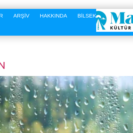
R
ARŞİV
HAKKINDA
BİLSEK
N