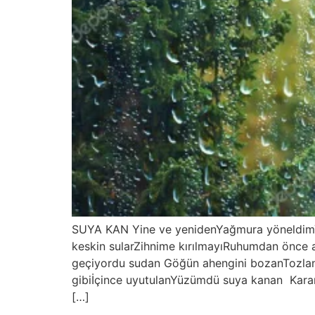
SUYA KAN Yine ve yenidenYağmura yöneldimYıka
keskin sularZihnime kırılmayıRuhumdan önce
geçiyordu sudan Göğün ahengini bozanTozlanmı
gibiİçince uyutulanYüzümdü suya kanan Karan
[…]