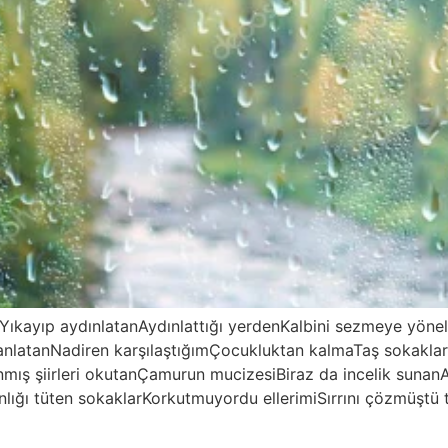
yıp aydınlatanAydınlattığı yerdenKalbini sezmeye yönelikE
 anlatanNadiren karşılaştığımÇocukluktan kalmaTaş sokakl
ş şiirleri okutanÇamurun mucizesiBiraz da incelik sunanAğ
lığı tüten sokaklarKorkutmuyordu ellerimiSırrını çözmüş