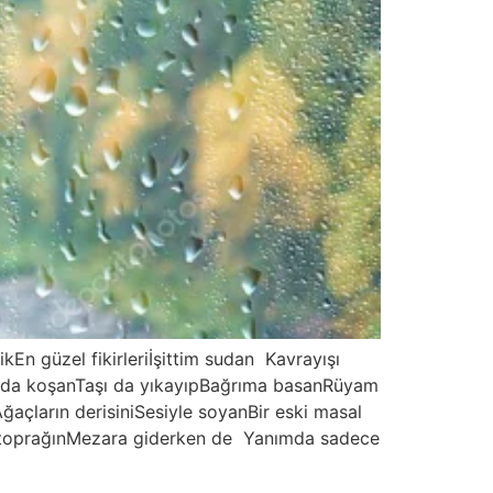
n güzel fikirleriİşittim sudan Kavrayışı
arda koşanTaşı da yıkayıpBağrıma basanRüyam
açların derisiniSesiyle soyanBir eski masal
tü toprağınMezara giderken de Yanımda sadece